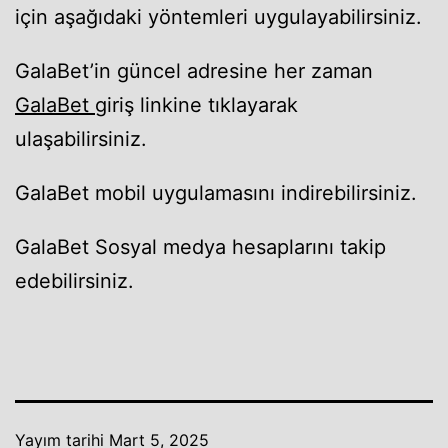
için aşağıdaki yöntemleri uygulayabilirsiniz.
GalaBet’in güncel adresine her zaman
GalaBet
giriş linkine tıklayarak
ulaşabilirsiniz.
GalaBet mobil uygulamasını indirebilirsiniz.
GalaBet Sosyal medya hesaplarını takip
edebilirsiniz.
Yayım tarihi
Mart 5, 2025