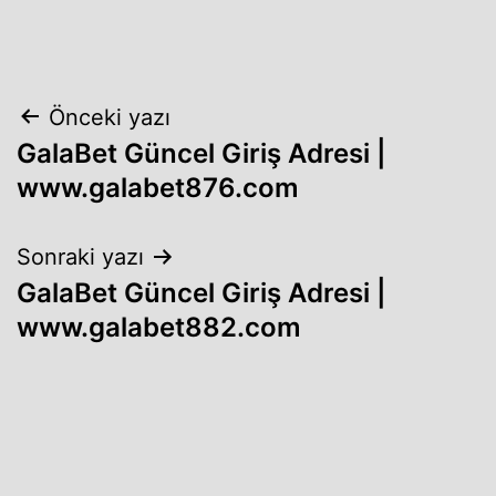
Yazı
Önceki yazı
GalaBet Güncel Giriş Adresi |
gezinmesi
www.galabet876.com
Sonraki yazı
GalaBet Güncel Giriş Adresi |
www.galabet882.com