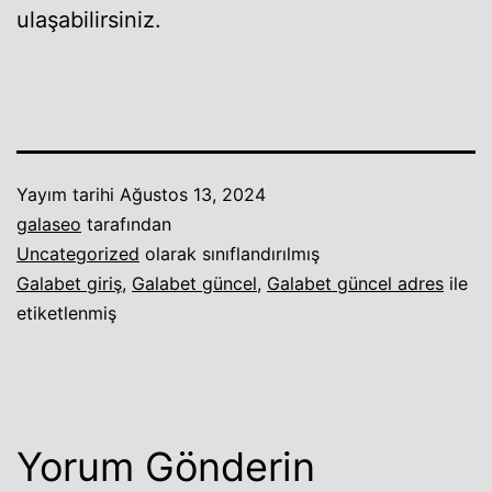
ulaşabilirsiniz.
Yayım tarihi
Ağustos 13, 2024
galaseo
tarafından
Uncategorized
olarak sınıflandırılmış
Galabet giriş
,
Galabet güncel
,
Galabet güncel adres
ile
etiketlenmiş
Yorum Gönderin